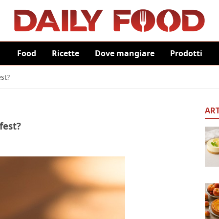
Food
Ricette
Dove mangiare
Prodotti
est?
ART
fest?