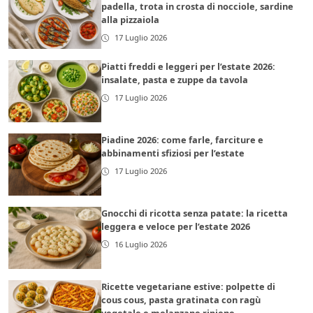
padella, trota in crosta di nocciole, sardine
alla pizzaiola
17 Luglio 2026
Piatti freddi e leggeri per l’estate 2026:
insalate, pasta e zuppe da tavola
17 Luglio 2026
Piadine 2026: come farle, farciture e
abbinamenti sfiziosi per l’estate
17 Luglio 2026
Gnocchi di ricotta senza patate: la ricetta
leggera e veloce per l’estate 2026
16 Luglio 2026
Ricette vegetariane estive: polpette di
cous cous, pasta gratinata con ragù