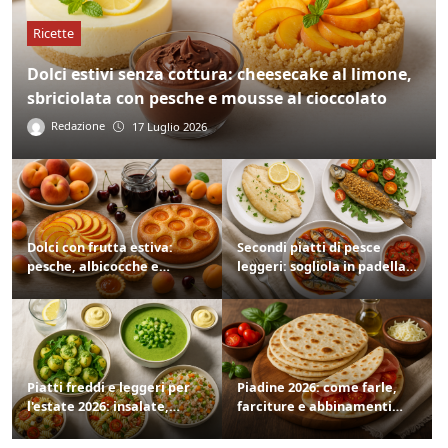
Ricette
Dolci estivi senza cottura: cheesecake al limone,
sbriciolata con pesche e mousse al cioccolato
Redazione
17 Luglio 2026
Dolci con frutta estiva:
Secondi piatti di pesce
pesche, albicocche e
leggeri: sogliola in padella,
amarene nelle ricette di
trota in crosta di nocciole,
luglio 2026
sardine alla pizzaiola
Piatti freddi e leggeri per
Piadine 2026: come farle,
l'estate 2026: insalate,
farciture e abbinamenti
pasta e zuppe da tavola
sfiziosi per l'estate