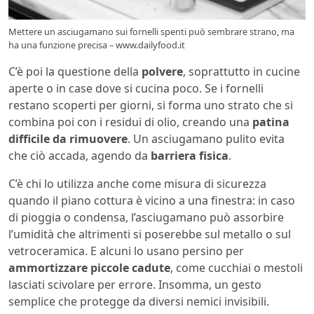
Mettere un asciugamano sui fornelli spenti può sembrare strano, ma
ha una funzione precisa – www.dailyfood.it
C’è poi la questione della
polvere
, soprattutto in cucine
aperte o in case dove si cucina poco. Se i fornelli
restano scoperti per giorni, si forma uno strato che si
combina poi con i residui di olio, creando una
patina
difficile da rimuovere
. Un asciugamano pulito evita
che ciò accada, agendo da
barriera fisica
.
C’è chi lo utilizza anche come misura di sicurezza
quando il piano cottura è vicino a una finestra: in caso
di pioggia o condensa, l’asciugamano può assorbire
l’umidità che altrimenti si poserebbe sul metallo o sul
vetroceramica. E alcuni lo usano persino per
ammortizzare piccole cadute
, come cucchiai o mestoli
lasciati scivolare per errore. Insomma, un gesto
semplice che protegge da diversi nemici invisibili.