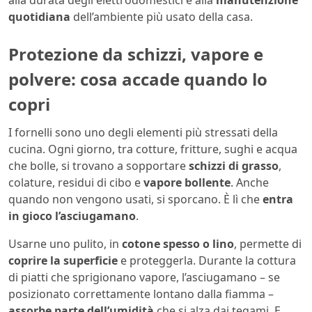
alla durata degli elettrodomestici e alla
manutenzione
quotidiana
dell’ambiente più usato della casa.
Protezione da schizzi, vapore e
polvere: cosa accade quando lo
copri
I fornelli sono uno degli elementi più stressati della
cucina. Ogni giorno, tra cotture, fritture, sughi e acqua
che bolle, si trovano a sopportare
schizzi di grasso
,
colature, residui di cibo e
vapore bollente
. Anche
quando non vengono usati, si sporcano. È lì che
entra
in gioco l’asciugamano
.
Usarne uno pulito, in
cotone spesso o lino
, permette di
coprire la superficie
e proteggerla. Durante la cottura
di piatti che sprigionano vapore, l’asciugamano – se
posizionato correttamente lontano dalla fiamma –
assorbe parte dell’umidità
che si alza dai tegami. E