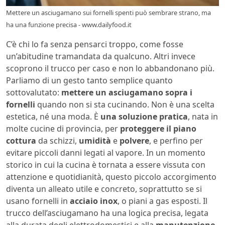
Mettere un asciugamano sui fornelli spenti può sembrare strano, ma
ha una funzione precisa - www.dailyfood.it
C’è chi lo fa senza pensarci troppo, come fosse
un’abitudine tramandata da qualcuno. Altri invece
scoprono il trucco per caso e non lo abbandonano più.
Parliamo di un gesto tanto semplice quanto
sottovalutato:
mettere un asciugamano sopra i
fornelli
quando non si sta cucinando. Non è una scelta
estetica, né una moda. È
una soluzione pratica
, nata in
molte cucine di provincia, per
proteggere il piano
cottura
da schizzi,
umidità
e
polvere
, e perfino per
evitare piccoli danni legati al vapore. In un momento
storico in cui la cucina è tornata a essere vissuta con
attenzione e quotidianità, questo piccolo accorgimento
diventa un alleato utile e concreto, soprattutto se si
usano fornelli in
acciaio inox
, o piani a gas esposti. Il
trucco dell’asciugamano ha una logica precisa, legata