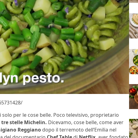
65731428/
solo per le cose belle. Poco televisivo, proprietario
a
tre stelle Michelin.
Dicevamo, cose belle, come aver
igiano Reggiano
dopo il terremoto dell’Emilia nel
ata del documentario
Chef Table
di
Netflix
, aver fondato