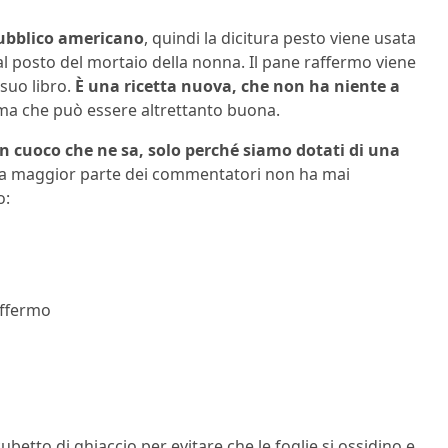
pubblico americano
, quindi la dicitura pesto viene usata
e al posto del mortaio della nonna. Il pane raffermo viene
suo libro.
È una ricetta nuova, che non ha niente a
a che può essere altrettanto buona.
n cuoco che ne sa, solo perché siamo dotati di una
e la maggior parte dei commentatori non ha mai
o:
affermo
cubetto di ghiaccio per evitare che le foglie si ossidino e