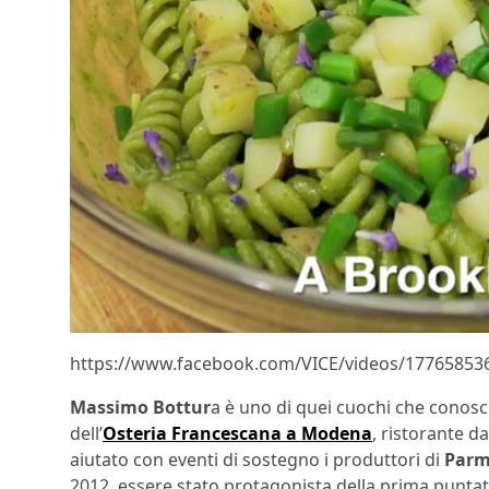
https://www.facebook.com/VICE/videos/17765853
Massimo Bottur
a è uno di quei cuochi che conosci 
dell’
Osteria Francescana a Modena
, ristorante d
aiutato con eventi di sostegno i produttori di
Parm
2012, essere stato protagonista della prima punt