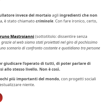
frullatore invece del mortaio
agli
ingredienti che non
tta, è stato chiamato
criminale
. Con fare ironico, certo,
Bruno Mastroianni
(sottotitolo: dissentire senza
:
grazie al web siamo stati proiettati nel giro di pochissimo
 uno scenario di confronto costante e quotidiano tra persone
er giudicare l’operato di tutti, di poter parlare di
i allo stesso livello. Non è così.
uochi più importanti del mondo
, con progetti sociali
stualizzare niente.