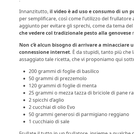
Innanzitutto,
il video è ad uso e consumo di un 
per semplificare, così come l’utilizzo del frullator
aggiunto per evitare gli sprechi, come da tema del 
che vedere col tradizionale pesto alla genovese
m
Non c’è alcun bisogno di arrivare a minacciare u
connessione internet
. È da stupidi, tanto più ch
assaggiato tale ricetta, che vi proponiamo qui sott
200 grammi di foglie di basilico
50 grammi di prezzemolo
120 grammi di foglie di menta
25 grammi o mezza tazza di briciole di pane r
2 spicchi d’aglio
2 cucchiai di olio Evo
50 grammi generosi di parmigiano reggiano
1 cucchiaio di sale
Frullate il tutto in un frullatore, insieme a qualche 