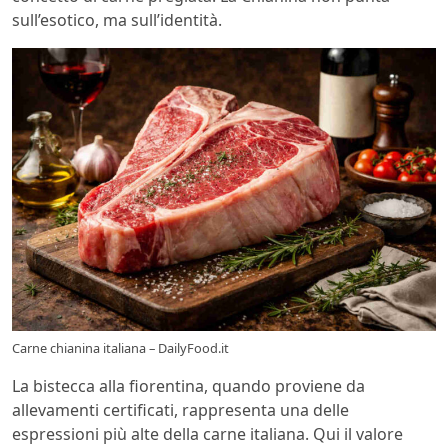
sull’esotico, ma sull’identità.
Carne chianina italiana – DailyFood.it
La bistecca alla fiorentina, quando proviene da
allevamenti certificati, rappresenta una delle
espressioni più alte della carne italiana. Qui il valore