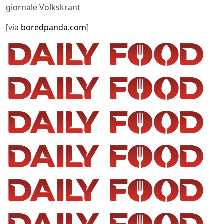
giornale Volkskrant
[via
boredpanda.com
]