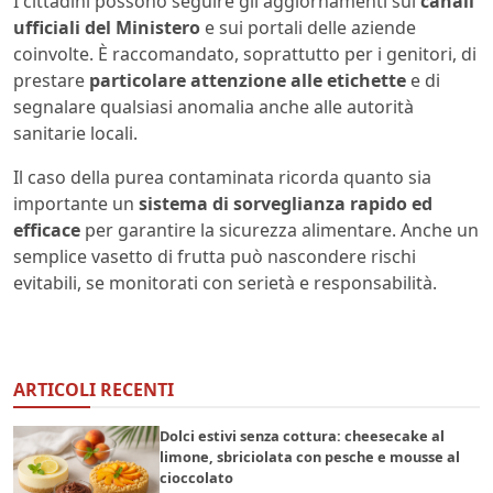
I cittadini possono seguire gli aggiornamenti sui
canali
ufficiali del Ministero
e sui portali delle aziende
coinvolte. È raccomandato, soprattutto per i genitori, di
prestare
particolare attenzione alle etichette
e di
segnalare qualsiasi anomalia anche alle autorità
sanitarie locali.
Il caso della purea contaminata ricorda quanto sia
importante un
sistema di sorveglianza rapido ed
efficace
per garantire la sicurezza alimentare. Anche un
semplice vasetto di frutta può nascondere rischi
evitabili, se monitorati con serietà e responsabilità.
ARTICOLI RECENTI
Dolci estivi senza cottura: cheesecake al
limone, sbriciolata con pesche e mousse al
cioccolato