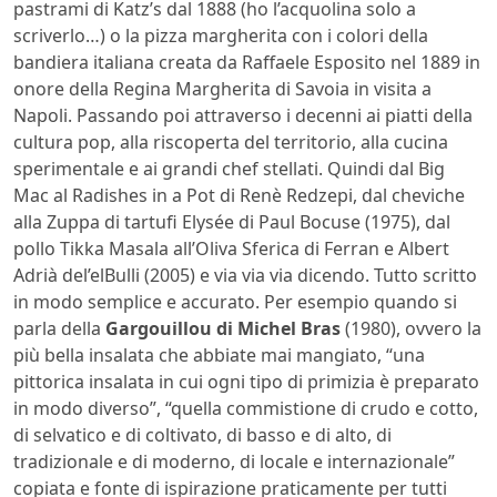
pastrami di Katz’s dal 1888 (ho l’acquolina solo a
scriverlo…) o la pizza margherita con i colori della
bandiera italiana creata da Raffaele Esposito nel 1889 in
onore della Regina Margherita di Savoia in visita a
Napoli. Passando poi attraverso i decenni ai piatti della
cultura pop, alla riscoperta del territorio, alla cucina
sperimentale e ai grandi chef stellati. Quindi dal Big
Mac al Radishes in a Pot di Renè Redzepi, dal cheviche
alla Zuppa di tartufi Elysée di Paul Bocuse (1975), dal
pollo Tikka Masala all’Oliva Sferica di Ferran e Albert
Adrià del’elBulli (2005) e via via via dicendo. Tutto scritto
in modo semplice e accurato. Per esempio quando si
parla della
Gargouillou di Michel Bras
(1980), ovvero la
più bella insalata che abbiate mai mangiato, “una
pittorica insalata in cui ogni tipo di primizia è preparato
in modo diverso”, “quella commistione di crudo e cotto,
di selvatico e di coltivato, di basso e di alto, di
tradizionale e di moderno, di locale e internazionale”
copiata e fonte di ispirazione praticamente per tutti