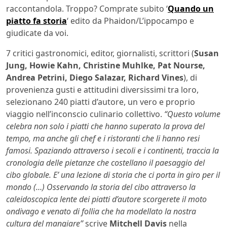
raccontandola. Troppo? Comprate subito ‘
Quando un
piatto fa storia
‘ edito da Phaidon/L’ippocampo e
giudicate da voi.
7 critici gastronomici, editor, giornalisti, scrittori (
Susan
Jung, Howie Kahn, Christine Muhlke, Pat Nourse,
Andrea Petrini, Diego Salazar, Richard Vines
), di
provenienza gusti e attitudini diversissimi tra loro,
selezionano 240 piatti d’autore, un vero e proprio
viaggio nell’inconscio culinario collettivo.
“Questo volume
celebra non solo i piatti che hanno superato la prova del
tempo, ma anche gli chef e i ristoranti che li hanno resi
famosi. Spaziando attraverso i secoli e i continenti, traccia la
cronologia delle pietanze che costellano il paesaggio del
cibo globale. E’ una lezione di storia che ci porta in giro per il
mondo (…) Osservando la storia del cibo attraverso la
caleidoscopica lente dei piatti d’autore scorgerete il moto
ondivago e venato di follia che ha modellato la nostra
cultura del mangiare”
scrive
Mitchell Davis
nella