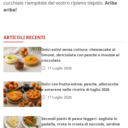
cucchiaio riempitele del vostro ripieno tiepido.
Ariba
ariba!
ARTICOLI RECENTI
Dolci estivi senza cottura: cheesecake al
limone, sbriciolata con pesche e mousse al
cioccolato
17 Luglio 2026
Dolci con frutta estiva: pesche, albicocche
e amarene nelle ricette di luglio 2026
17 Luglio 2026
Secondi piatti di pesce leggeri: sogliola in
padella, trota in crosta di nocciole, sardine