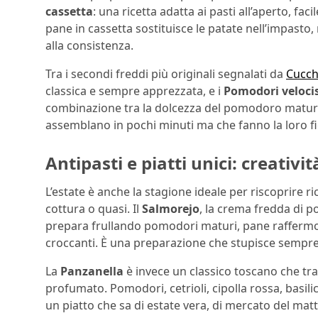
cassetta
: una ricetta adatta ai pasti all’aperto, fac
pane in cassetta sostituisce le patate nell’impast
alla consistenza.
Tra i secondi freddi più originali segnalati da
Cucchi
classica e sempre apprezzata, e i
Pomodori veloci
combinazione tra la dolcezza del pomodoro maturo 
assemblano in pochi minuti ma che fanno la loro fig
Antipasti e piatti unici: creativi
L’estate è anche la stagione ideale per riscoprire 
cottura o quasi. Il
Salmorejo
, la crema fredda di 
prepara frullando pomodori maturi, pane raffermo, a
croccanti. È una preparazione che stupisce sempre p
La
Panzanella
è invece un classico toscano che tra
profumato. Pomodori, cetrioli, cipolla rossa, basilic
un piatto che sa di estate vera, di mercato del matti