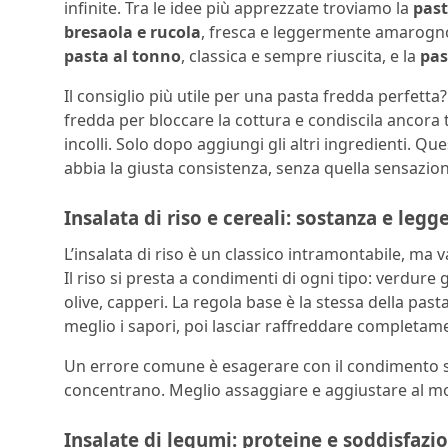
infinite. Tra le idee più apprezzate troviamo la
past
bresaola e rucola
, fresca e leggermente amarogno
pasta al tonno
, classica e sempre riuscita, e la
pas
Il consiglio più utile per una pasta fredda perfetta
fredda per bloccare la cottura e condiscila ancora t
incolli. Solo dopo aggiungi gli altri ingredienti. Q
abbia la giusta consistenza, senza quella sensazione
Insalata di riso e cereali: sostanza e leg
L’insalata di riso è un classico intramontabile, ma v
Il riso si presta a condimenti di ogni tipo: verdure
olive, capperi. La regola base è la stessa della pa
meglio i sapori, poi lasciar raffreddare completamen
Un errore comune è esagerare con il condimento sub
concentrano. Meglio assaggiare e aggiustare al mo
Insalate di legumi: proteine e soddisfazi