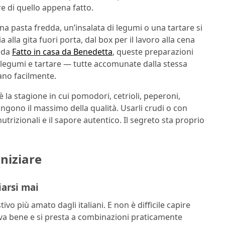
re di quello appena fatto.
, una pasta fredda, un’insalata di legumi o una tartare si
 alla gita fuori porta, dal box per il lavoro alla cena
e da
Fatto in casa da Benedetta
, queste preparazioni
di legumi e tartare — tutte accomunate dalla stessa
tano facilmente.
 è la stagione in cui pomodori, cetrioli, peperoni,
gono il massimo della qualità. Usarli crudi o con
trizionali e il sapore autentico. Il segreto sta proprio
iniziare
iarsi mai
vo più amato dagli italiani. E non è difficile capire
erva bene e si presta a combinazioni praticamente