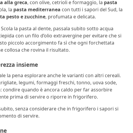
a alla greca
, con olive, cetrioli e formaggio, la
pasta
la, la
pasta mediterranea
con tutti i sapori del Sud, la
ta pesto e zucchine
, profumata e delicata.
? Scola la pasta al dente, passala subito sotto acqua
iepida con un filo d’olio extravergine per evitare che si
uesto piccolo accorgimento fa sì che ogni forchettata
 collosa che rovina il risultato.
gerezza insieme
ale la pena esplorare anche le varianti con altri cereali.
 grigliate, legumi, formaggi freschi, tonno, uova sode,
sta: condire quando è ancora caldo per far assorbire
te prima di servire o riporre in frigorifero.
ito, senza considerare che in frigorifero i sapori si
mento di servire.
one