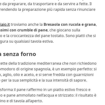
ile da preparare, da trasportare e da servire a fette. Il
o, rendendo la preparazione più rapida senza rinunciare
aio.it
troviamo anche la
Bresaola con rucola e grana
,
ssimi con crumble di pane
, che giocano sulla
e la croccantezza del pane tostato. Sono piatti che si
ura su qualsiasi tavola estiva.
tà senza forno
ricette della tradizione mediterranea che non richiedono
pomodoro di origine spagnola, è un esempio perfetto: si
glio, olio e aceto, e si serve fredda con guarnizioni
er la sua semplicità e la sua intensità di sapore.
sforma il pane raffermo in un piatto estivo fresco e
o e pane ammollato nell’acqua e strizzato: il risultato è
no e di tavola all’aperto.