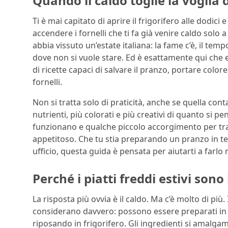
Quando il caldo toglie la voglia 
Ti è mai capitato di aprire il frigorifero alle dodici 
accendere i fornelli che ti fa già venire caldo sol
abbia vissuto un’estate italiana: la fame c’è, il tem
dove non si vuole stare. Ed è esattamente qui che 
di ricette capaci di salvare il pranzo, portare colo
fornelli.
Non si tratta solo di praticità, anche se quella cont
nutrienti, più colorati e più creativi di quanto si 
funzionano e qualche piccolo accorgimento per tra
appetitoso. Che tu stia preparando un pranzo in ter
ufficio, questa guida è pensata per aiutarti a farlo
Perché i piatti freddi estivi sono
La risposta più ovvia è il caldo. Ma c’è molto di più.
considerano davvero: possono essere preparati in
riposando in frigorifero. Gli ingredienti si amalga