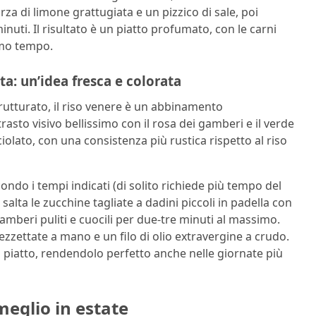
orza di limone grattugiata e un pizzico di sale, poi
inuti. Il risultato è un piatto profumato, con le carni
imo tempo.
a: un’idea fresca e colorata
rutturato, il riso venere è un abbinamento
rasto visivo bellissimo con il rosa dei gamberi e il verde
olato, con una consistenza più rustica rispetto al riso
ondo i tempi indicati (di solito richiede più tempo del
alta le zucchine tagliate a dadini piccoli in padella con
 gamberi puliti e cuocili per due-tre minuti al massimo.
ezzettate a mano e un filo di olio extravergine a crudo.
il piatto, rendendolo perfetto anche nelle giornate più
meglio in estate