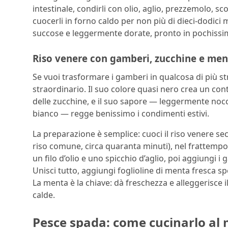
intestinale, condirli con olio, aglio, prezzemolo, sc
cuocerli in forno caldo per non più di dieci-dodici m
succose e leggermente dorate, pronto in pochiss
Riso venere con gamberi, zucchine e ment
Se vuoi trasformare i gamberi in qualcosa di più st
straordinario. Il suo colore quasi nero crea un cont
delle zucchine, e il suo sapore — leggermente nocci
bianco — regge benissimo i condimenti estivi.
La preparazione è semplice: cuoci il riso venere sec
riso comune, circa quaranta minuti), nel frattempo s
un filo d’olio e uno spicchio d’aglio, poi aggiungi i
Unisci tutto, aggiungi foglioline di menta fresca sp
La menta è la chiave: dà freschezza e alleggerisce 
calde.
Pesce spada: come cucinarlo al 