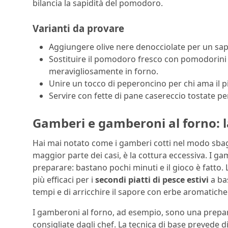
bilancia la sapidità del pomodoro.
Varianti da provare
Aggiungere olive nere denocciolate per un sap
Sostituire il pomodoro fresco con pomodorini d
meravigliosamente in forno.
Unire un tocco di peperoncino per chi ama il p
Servire con fette di pane casereccio tostate per
Gamberi e gamberoni al forno: l
Hai mai notato come i gamberi cotti nel modo sbag
maggior parte dei casi, è la cottura eccessiva. I g
preparare: bastano pochi minuti e il gioco è fatto. L
più efficaci per i
secondi piatti di pesce estivi
a bas
tempi e di arricchire il sapore con erbe aromatiche
I gamberoni al forno, ad esempio, sono una prepar
consigliate dagli chef. La tecnica di base prevede d