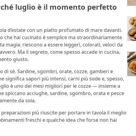
erché luglio è il momento perfetto
tavola d’estate con un piatto profumato di mare davanti.
uello che hai cucinato è semplice ma straordinariamente
 magia: riescono a essere leggeri, colorati, veloci da
avvero. Ma il segreto, come spesso accade in cucina,
omento giusto.
lio di sé. Sardine, sgombri, orate, cozze, gamberi e
he significa sapori più intensi, carni più sode e, spesso,
luglio è uno dei mesi migliori per le cozze — insieme a
one spiccano acciughe, sardine, sgombro, orata e pesce
camente da sola.
preparazioni più riuscite per portare in tavola il meglio
abbinamenti freschi e qualche idea che forse non hai