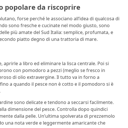
co popolare da riscoprire
lutano, forse perché le associano all’idea di qualcosa di
ando sono fresche e cucinate nel modo giusto, sono
delle più amate del Sud Italia: semplice, profumata, e
condo piatto degno di una trattoria di mare.
aprirle a libro ed eliminare la lisca centrale. Poi si
oprono con pomodoro a pezzi (meglio se fresco in
eroso di olio extravergine. Il tutto va in forno a
fino a quando il pesce non è cotto e il pomodoro si è
.
sardine sono delicate e tendono a seccarsi facilmente.
alla dimensione del pesce. Controlla dopo quindici
lmente dalla pelle. Un’ultima spolverata di prezzemolo
endo una nota verde e leggermente amaricante che