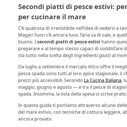
Secondi piatti di pesce estivi: p
per cucinare il mare
C’è qualcosa di irresistibile nell’idea di sedersi a 
Magari fuori c’è ancora luce, l’aria sa di sale, e q
buono. I
secondi piatti di pesce estivi
hanno questa
preparare e al tempo stesso capaci di soddisfare d
sta tutto nella scelta degli ingredienti giusti al m
Da luglio a settembre il mercato ittico offre il meg
pesce spada sono tutti al loro apice stagionale, il c
prezzi più accessibili. Secondo
La Cucina Italiana
, 
maggio, giugno e agosto — e tra il pesce di stagi
spada. Insomma, la lista della spesa si scrive prati
In questa guida ti portiamo attraverso alcune delle 
del mare estivo, con tecniche di cottura leggere, 
ancora provato.