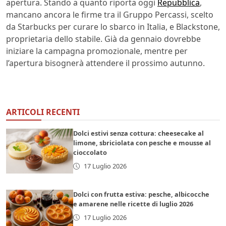
apertura. Stando a quanto riporta oggi
Repubblica
,
mancano ancora le firme tra il Gruppo Percassi, scelto
da Starbucks per curare lo sbarco in Italia, e Blackstone,
proprietaria dello stabile. Già da gennaio dovrebbe
iniziare la campagna promozionale, mentre per
l’apertura bisognerà attendere il prossimo autunno.
ARTICOLI RECENTI
Dolci estivi senza cottura: cheesecake al
limone, sbriciolata con pesche e mousse al
cioccolato
17 Luglio 2026
Dolci con frutta estiva: pesche, albicocche
e amarene nelle ricette di luglio 2026
17 Luglio 2026