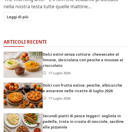
nella nostra testa tutte quelle mattine...
Leggi di più
ARTICOLI RECENTI
Dolci estivi senza cottura: cheesecake al
limone, sbriciolata con pesche e mousse al
cioccolato
17 Luglio 2026
Dolci con frutta estiva: pesche, albicocche
e amarene nelle ricette di luglio 2026
17 Luglio 2026
Secondi piatti di pesce leggeri: sogliola in
padella, trota in crosta di nocciole, sardine
alla pizzaiola