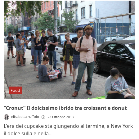
Food
“Cronut” Il dolcissimo ibrido tra croissant e donut
elisabetta ruffolo
23 Ottobre 2013
L'era dei cupcake sta giungendo al termine, a New York
il dolce sulla e nella...