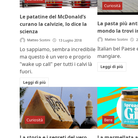
Curiosità
Le patatine del McDonald’s
La pasta più anti
curano la calvizie, lo dice la
mondo la trovi 
scienza
Matteo Scotini
2
Matteo Scotini
13 Luglio 2018
Italian bel Paese
Lo sappiamo, sembra incredibile
mangiare.
ma questo è un vero e proprio
"wake up call" per tutti i calvi là
Leggi di più
fuori.
Leggi di più
Curiosità
Bere
La storia e i segreti del vero
La marmellata al