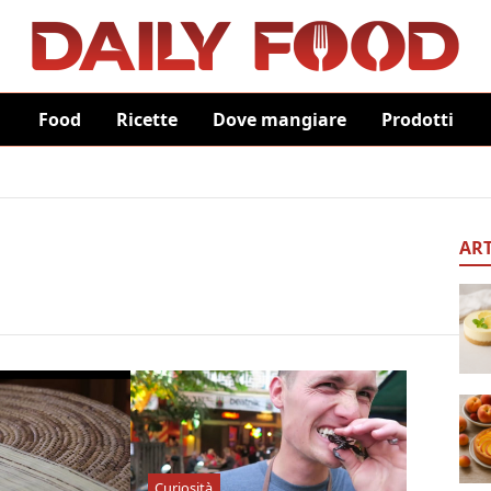
Food
Ricette
Dove mangiare
Prodotti
ART
Curiosità