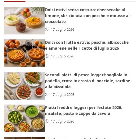
Dolci estivi senza cottura: cheesecake al
limone, sbriciolata con pesche e mousse al
cioccolato
17 Luglio 2026
Dolci con frutta estiva: pesche, albicocche
e amarene nelle ricette di luglio 2026
17 Luglio 2026
Secondi piatti di pesce leggeri: sogliola in
padella, trota in crosta di nocciole, sardine
alla pizzaiola
17 Luglio 2026
Piatti freddi e leggeri per l’estate 2026:
insalate, pasta e zuppe da tavola
17 Luglio 2026