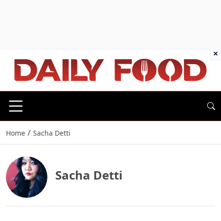
×
/
Home
Sacha Detti
Sacha Detti