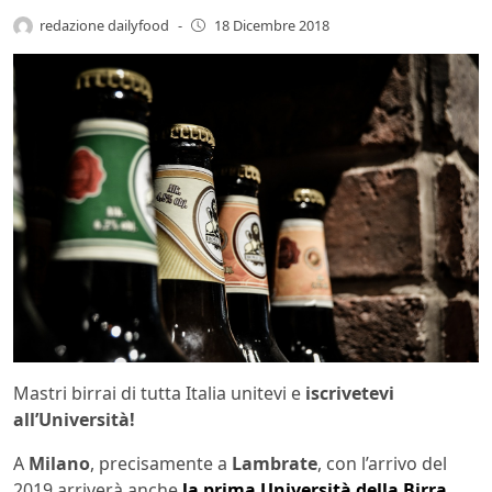
redazione dailyfood
-
18 Dicembre 2018
Mastri birrai di tutta Italia unitevi e
iscrivetevi
all’Università!
A
Milano
, precisamente a
Lambrate
, con l’arrivo del
2019 arriverà anche
la prima Università della Birra
,