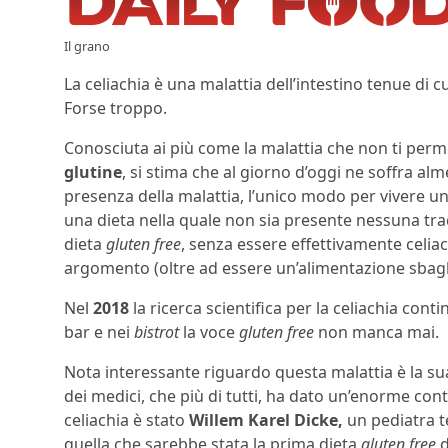
Il grano
La celiachia è una malattia dell’intestino tenue di c
Forse troppo.
Conosciuta ai più come la malattia che non ti perme
glutine
, si stima che al giorno d’oggi ne soffra a
presenza della malattia, l’unico modo per vivere un
una dieta nella quale non sia presente nessuna tra
dieta
gluten free
, senza essere effettivamente celiac
argomento (oltre ad essere un’alimentazione sbaglia
Nel
2018
la ricerca scientifica per la celiachia cont
bar e nei
bistrot
la voce
gluten free
non manca mai.
Nota interessante riguardo questa malattia è la sua
dei medici, che più di tutti, ha dato un’enorme contr
celiachia è stato
Willem Karel Dicke,
un pediatra t
quella che sarebbe stata la prima dieta
gluten free
d