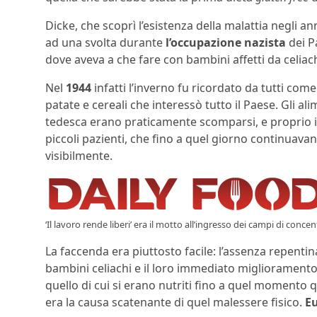
Dicke, che scoprì l’esistenza della malattia negli an
ad una svolta durante
l’occupazione nazista
dei P
dove aveva a che fare con bambini affetti da celiach
Nel
1944
infatti l’inverno fu ricordato da tutti com
patate e cereali che interessò tutto il Paese. Gli a
tedesca erano praticamente scomparsi, e proprio in
piccoli pazienti, che fino a quel giorno continuava
visibilmente.
‘Il lavoro rende liberi’ era il motto all’ingresso dei campi di conc
La faccenda era piuttosto facile: l’assenza repentina
bambini celiachi e il loro immediato miglioramento 
quello di cui si erano nutriti fino a quel moment
era la causa scatenante di quel malessere fisico.
E