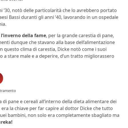
ni ’30, notò delle particolarità che lo avrebbero portato
aesi Bassi duranti gli anni ’40, lavorando in un ospedale
ia.
e
l’inverno della fame
, per la grande carestia di pane,
limenti dunque che stavano alla base dell’alimentazione
 questo clima di carestia, Dicke notò come i suoi
no a stare male e a deperire, d’un tratto migliorassero
entramento
 di pane e cereali all’interno della dieta alimentare dei
era la chiave per far capire al dottor Dicke che tutto
o quei bambini, non solo era completamente sbagliato ma
ureka!