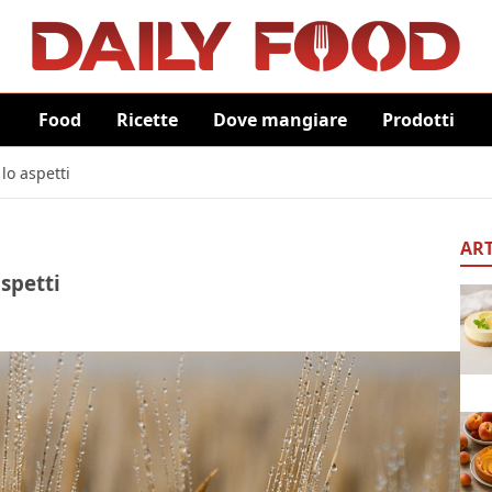
Food
Ricette
Dove mangiare
Prodotti
lo aspetti
ART
spetti