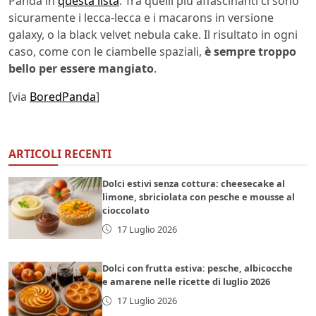
Panda in
questa lista
. Tra quelli più affascinanti ci sono
sicuramente i lecca-lecca e i macarons in versione
galaxy, o la black velvet nebula cake. Il risultato in ogni
caso, come con le ciambelle spaziali,
è sempre troppo
bello per essere mangiato
.
[via
BoredPanda
]
ARTICOLI RECENTI
Dolci estivi senza cottura: cheesecake al
limone, sbriciolata con pesche e mousse al
cioccolato
17 Luglio 2026
Dolci con frutta estiva: pesche, albicocche
e amarene nelle ricette di luglio 2026
17 Luglio 2026