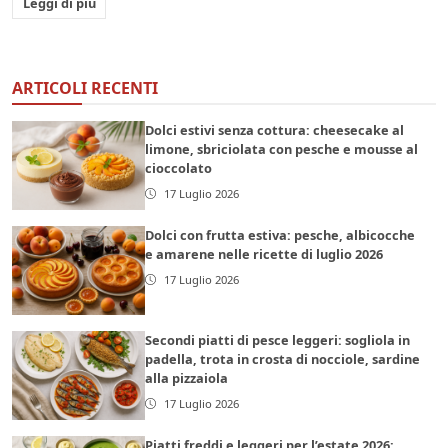
Leggi di più
ARTICOLI RECENTI
Dolci estivi senza cottura: cheesecake al
limone, sbriciolata con pesche e mousse al
cioccolato
17 Luglio 2026
Dolci con frutta estiva: pesche, albicocche
e amarene nelle ricette di luglio 2026
17 Luglio 2026
Secondi piatti di pesce leggeri: sogliola in
padella, trota in crosta di nocciole, sardine
alla pizzaiola
17 Luglio 2026
Piatti freddi e leggeri per l’estate 2026: