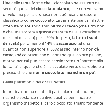
Una delle tante forme che il cioccolato ha assunto nei
secoli è quella del
cioccolato bianco
, che non volevamo
dirvelo, ma per la cronaca non può neanche essere
classificato come cioccolato. La variante bianca infatti è
ottenuta miscelando solo
burro di cacao
(che altro non
è che una sostanza grassa ottenuta dalla lavorazione
dei semi di cacao) per il 20% del peso,
latte (o i suoi
derivati)
per almeno il 14% e
saccarosio
ad una
quantità non superiore al 55%; al suo interno non c’è
cacao, (né coloranti che gli donano quel colore pallido)
motivo per cui può essere considerato un “parente alla
lontana” di quello che è il cioccolato vero, o sarebbe più
preciso dire che
non è cioccolato neanche un po’
.
Galak patrimonio dei grassi saturi
In pratica non ha niente di particolarmente buono, e
neanche sostanze nutritive positive per il nostro
organismo (rispetto al caro cioccolato amaro fondente