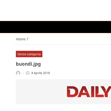
/
Home
Senza categoria
buondì.jpg
-
4 Aprile 2018