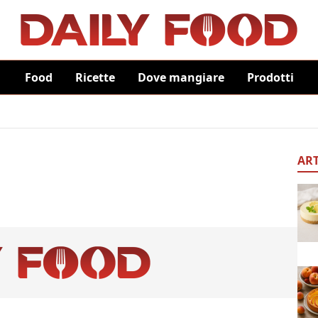
Food
Ricette
Dove mangiare
Prodotti
ART