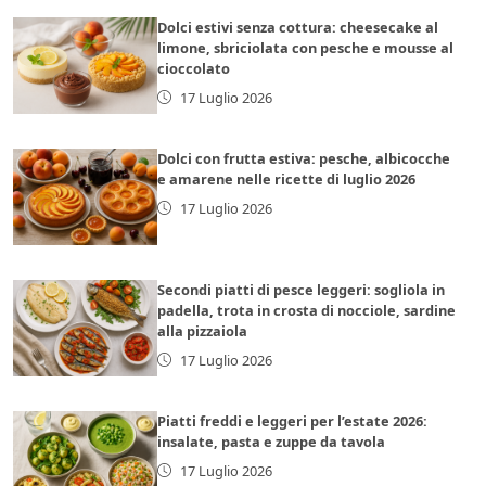
Dolci estivi senza cottura: cheesecake al
limone, sbriciolata con pesche e mousse al
cioccolato
17 Luglio 2026
Dolci con frutta estiva: pesche, albicocche
e amarene nelle ricette di luglio 2026
17 Luglio 2026
Secondi piatti di pesce leggeri: sogliola in
padella, trota in crosta di nocciole, sardine
alla pizzaiola
17 Luglio 2026
Piatti freddi e leggeri per l’estate 2026:
insalate, pasta e zuppe da tavola
17 Luglio 2026