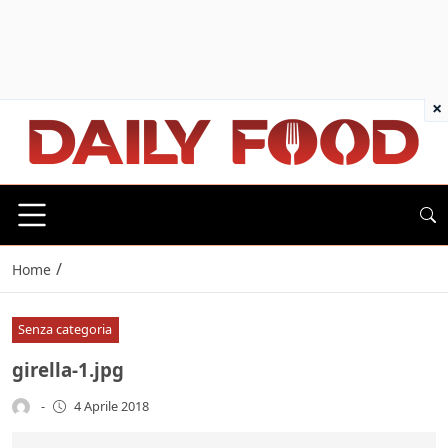
×
/
Home
Senza categoria
girella-1.jpg
-
4 Aprile 2018