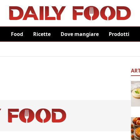
Food
Ricette
Dove mangiare
Prodotti
ART