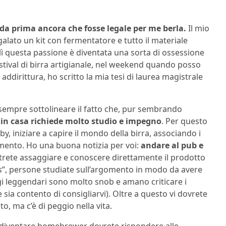
 da prima ancora che fosse legale per me berla.
Il mio
alato un kit con fermentatore e tutto il materiale
lì questa passione è diventata una sorta di ossessione
stival di birra artigianale, nel weekend quando posso
addirittura, ho scritto la mia tesi di laurea magistrale
sempre sottolineare il fatto che, pur sembrando
 in casa richiede molto studio e impegno
. Per questo
, iniziare a capire il mondo della birra, associando i
ferimento. Ho una buona notizia per voi:
andare al pub e
trete assaggiare e conoscere direttamente il prodotto
s
”, persone studiate sull’argomento in modo da avere
gi leggendari sono molto snob e amano criticare i
 sia contento di consigliarvi). Oltre a questo vi dovrete
o, ma c’è di peggio nella vita.
e diventare homebrewer dovrete rispondere alle