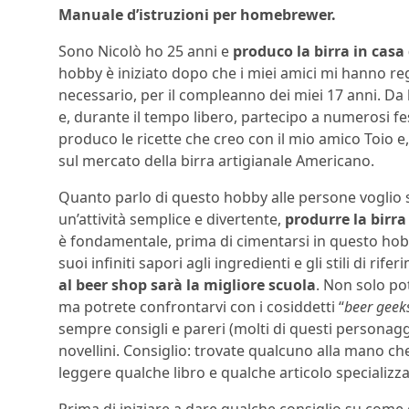
Manuale d’istruzioni per homebrewer.
Sono Nicolò ho 25 anni e
produco la birra in casa
hobby è iniziato dopo che i miei amici mi hanno reg
necessario, per il compleanno dei miei 17 anni. Da 
e, durante il tempo libero, partecipo a numerosi fe
produco le ricette che creo con il mio amico Toio e, 
sul mercato della birra artigianale Americano.
Quanto parlo di questo hobby alle persone voglio 
un’attività semplice e divertente,
produrre la birra
è fondamentale, prima di cimentarsi in questo hobby
suoi infiniti sapori agli ingredienti e gli stili di ri
al beer shop sarà la migliore scuola
. Non solo po
ma potrete confrontarvi con i cosiddetti “
beer geek
sempre consigli e pareri (molti di questi personag
novellini. Consiglio: trovate qualcuno alla mano che
leggere qualche libro e qualche articolo specializzat
Prima di iniziare a dare qualche consiglio su com