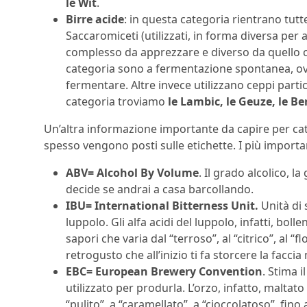
le Wit
.
Birre acide
: in questa categoria rientrano tutte
Saccaromiceti (utilizzati, in forma diversa per
complesso da apprezzare e diverso da quello ch
categoria sono a fermentazione spontanea, ovv
fermentare. Altre invece utilizzano ceppi parti
categoria troviamo
le Lambic, le Geuze, le Be
Un’altra informazione importante da capire per cat
spesso vengono posti sulle etichette. I più importa
ABV= Alcohol By Volume
. Il grado alcolico, 
decide se andrai a casa barcollando.
IBU= International Bitterness Unit.
Unità di 
luppolo. Gli alfa acidi del luppolo, infatti, bo
sapori che varia dal “terroso”, al “citrico”, al “
retrogusto che all’inizio ti fa storcere la faccia
EBC= European Brewery Convention
. Stima i
utilizzato per produrla. L’orzo, infatto, malta
“pulito”, a “caramellato”, a “cioccolatoso”, fino