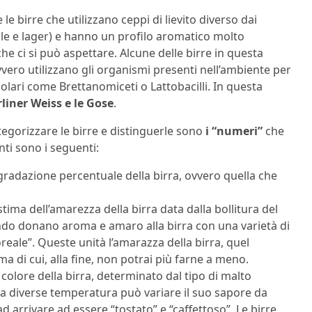
 le birre che utilizzano ceppi di lievito diverso dai
 ale e lager) e hanno un profilo aromatico molto
e ci si può aspettare. Alcune delle birre in questa
ero utilizzano gli organismi presenti nell’ambiente per
colari come Brettanomiceti o Lattobacilli. In questa
rliner Weiss e le Gose
.
egorizzare le birre e distinguerle sono
i “numeri”
che
nti sono i seguenti:
la gradazione percentuale della birra, ovvero quella che
stima dell’amarezza della birra data dalla bollitura del
llendo donano aroma e amaro alla birra con una varietà di
floreale”. Queste unità l’amarazza della birra, quel
 ma di cui, alla fine, non potrai più farne a meno.
l colore della birra, determinato dal tipo di malto
to a diverse temperatura può variare il suo sapore da
 ad arrivare ad essere “tostato” e “caffettoso”. Le birre