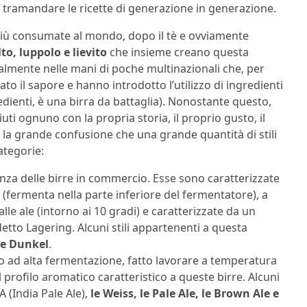
ramandare le ricette di generazione in generazione.
 più consumate al mondo, dopo il tè e ovviamente
o, luppolo e lievito
che insieme creano questa
almente nelle mani di poche multinazionali che, per
o il sapore e hanno introdotto l’utilizzo di ingredienti
redienti, è una birra da battaglia). Nonostante questo,
ti ognuno con la propria storia, il proprio gusto, il
ta la grande confusione che una grande quantità di stili
ategorie:
za delle birre in commercio. Esse sono caratterizzate
e (fermenta nella parte inferiore del fermentatore), a
le ale (intorno ai 10 gradi) e caratterizzate da un
tto Lagering. Alcuni stili appartenenti a questa
 le Dunkel
.
vito ad alta fermentazione, fatto lavorare a temperatura
l profilo aromatico caratteristico a queste birre. Alcuni
A (India Pale Ale),
le Weiss, le Pale Ale, le Brown Ale e