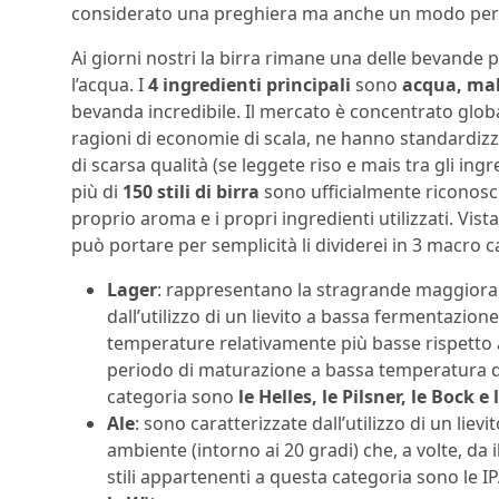
considerato una preghiera ma anche un modo per t
Ai giorni nostri la birra rimane una delle bevande
l’acqua. I
4 ingredienti principali
sono
acqua, malt
bevanda incredibile. Il mercato è concentrato glob
ragioni di economie di scala, ne hanno standardizzat
di scarsa qualità (se leggete riso e mais tra gli ing
più di
150 stili di birra
sono ufficialmente riconosciu
proprio aroma e i propri ingredienti utilizzati. Vis
può portare per semplicità li dividerei in 3 macro c
Lager
: rappresentano la stragrande maggioran
dall’utilizzo di un lievito a bassa fermentazion
temperature relativamente più basse rispetto al
periodo di maturazione a bassa temperatura de
categoria sono
le Helles, le Pilsner, le Bock e
Ale
: sono caratterizzate dall’utilizzo di un lie
ambiente (intorno ai 20 gradi) che, a volte, da i
stili appartenenti a questa categoria sono le IP