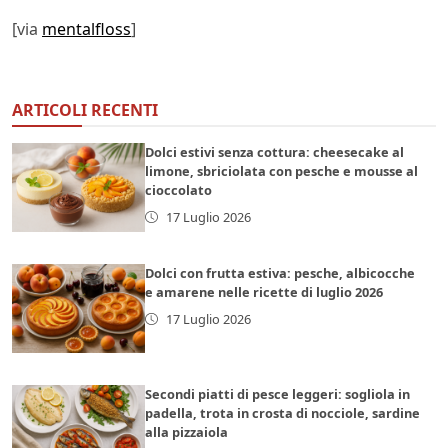
[via
mentalfloss
]
ARTICOLI RECENTI
Dolci estivi senza cottura: cheesecake al
limone, sbriciolata con pesche e mousse al
cioccolato
17 Luglio 2026
Dolci con frutta estiva: pesche, albicocche
e amarene nelle ricette di luglio 2026
17 Luglio 2026
Secondi piatti di pesce leggeri: sogliola in
padella, trota in crosta di nocciole, sardine
alla pizzaiola