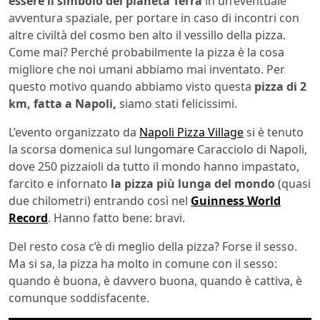
essere
il simbolo del pianeta Terra
in un’eventuale
avventura spaziale, per portare in caso di incontri con
altre civiltà del cosmo ben alto il vessillo della pizza.
Come mai? Perché probabilmente la pizza è la cosa
migliore che noi umani abbiamo mai inventato. Per
questo motivo quando abbiamo visto questa
pizza di 2
km, fatta a Napoli,
siamo stati felicissimi.
L’evento organizzato da
Napoli Pizza Village
si è tenuto
la scorsa domenica sul lungomare Caracciolo di Napoli,
dove 250 pizzaioli da tutto il mondo hanno impastato,
farcito e infornato
la pizza più lunga del mondo
(quasi
due chilometri) entrando così nel
Guinness World
Record
. Hanno fatto bene: bravi.
Del resto cosa c’è di meglio della pizza? Forse il sesso.
Ma si sa, la pizza ha molto in comune con il sesso:
quando è buona, è davvero buona, quando è cattiva, è
comunque soddisfacente.