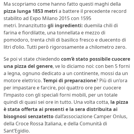
Ma scopriamo come hanno fatto questi maghi della
pizza lunga 1853 metri
a battere il precedente record
stabilito ad Expo Milano 2015 con 1595
metri. Innanzitutto
gli ingredienti:
duemila chili di
farina e fiordilatte, una tonnellata e mezzo di
pomodoro, trenta chili di basilico fresco e duecento di
litri d’olio. Tutti però rigorosamente a chilometro zero.
Se poi vi state chiedendo
com’è stato possibile cuocere
una pizza del genere
, ve lo diciamo noi: con ben 5 forni
a legna, ognuno dedicato a un continente, mossi da un
motore elettrico.
Tempi di preparazione
? Più di un’ora
per impastare e farcire, poi quattro ore per cuocere
l’impasto con gli speciali forni mobili, per un totale
quindi di quasi sei ore in tutto. Una volta cotta,
la pizza
è stata offerta ai presenti e la sera distribuita ai
bisognosi senzatetto
dall’associazione Camper Onlus,
della Croce Rossa Italiana, e della Comunità di
Sant’Egidio.