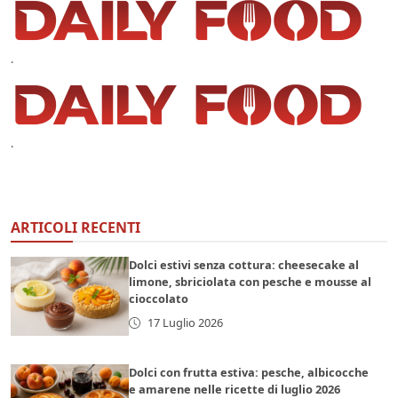
.
.
ARTICOLI RECENTI
Dolci estivi senza cottura: cheesecake al
limone, sbriciolata con pesche e mousse al
cioccolato
17 Luglio 2026
Dolci con frutta estiva: pesche, albicocche
e amarene nelle ricette di luglio 2026