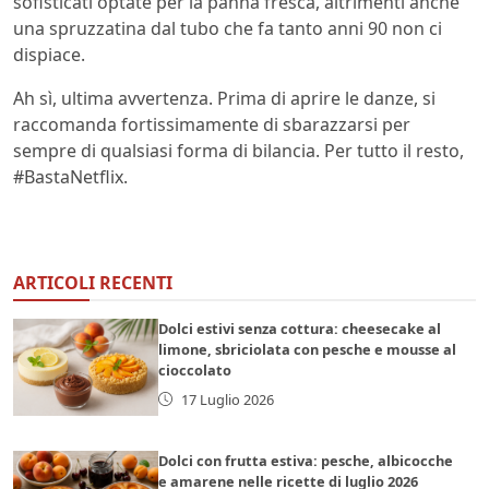
sofisticati optate per la panna fresca, altrimenti anche
una spruzzatina dal tubo che fa tanto anni 90 non ci
dispiace.
Ah sì, ultima avvertenza. Prima di aprire le danze, si
raccomanda fortissimamente di sbarazzarsi per
sempre di qualsiasi forma di bilancia. Per tutto il resto,
#BastaNetflix.
ARTICOLI RECENTI
Dolci estivi senza cottura: cheesecake al
limone, sbriciolata con pesche e mousse al
cioccolato
17 Luglio 2026
Dolci con frutta estiva: pesche, albicocche
e amarene nelle ricette di luglio 2026