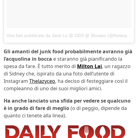
Una foto pubblicata da Jane Lu 😝 CEO @ Showpo (@thelazyceo)
i
Gli amanti del junk food probabilmente avranno già
l’acquolina in bocca
e staranno già pianificando la
spesa da fare. È tutto merito di
Milton Lai
, un ragazzo
di Sidney che, ispirato da una foto dell’utente di
Instagram
Thelazyceo
, ha deciso di festeggiare così il
compleanno di uno dei suoi migliori amici.
Ha anche lanciato una sfida per vedere se qualcuno
è in grado di fare di meglio
(o di peggio, dipende da
quanto ci tenete alla linea).