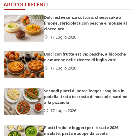
ARTICOLI RECENTI
Dolci estivi senza cottura: cheesecake al
limone, sbriciolata con pesche e mousse al
cioccolato
17 Luglio 2026
Dolci con frutta estiva: pesche, albicocche
e amarene nelle ricette di luglio 2026
17 Luglio 2026
Secondi piatti di pesce leggeri: sogliola in
padella, trota in crosta di nocciole, sardine
alla pizzaiola
17 Luglio 2026
Piatti freddi e leggeri per l’estate 2026:
insalate, pasta e zuppe da tavola