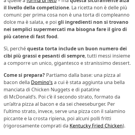
a quelle a
forma di feto
– ma
questa sicuramente alza
il livello della competizione
. La ricetta non è delle più
comuni: per prima cosa non è una torta di compleanno
dolce ma è salata, e poi
gli ingredienti non si trovano
nei semplici supermercati ma bisogna fare il giro di
più catene di fast food
.
Sì, perché
questa torta include un buon numero dei
cibi più grassi e pesanti di sempre
, tutti messi insieme
a comporre un unico, gigantesco e stranissimo dessert.
Come si prepara?
Partiamo dalla base: una pizza al
bacon della
Domino’s
a cui è stata aggiunta una bella
manciata di Chicken Nuggets e di patatine
di McDonald’s. Poi c’è il secondo strato, formato da
un’altra pizza al bacon e da sei cheeseburger. Per
l’ultimo strato, invece, serve una pizza con il salamino
piccante e la crosta ripiena, poi alcuni polli fritti
(rigorosamente comprati da
Kentucky Fried Chicken
).