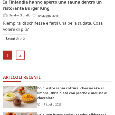
In Finlandia hanno aperto una sauna dentro un
ristorante Burger King
Sandro Giorello
19 Maggio 2016
Riempirsi di schifezze e farsi una bella sudata. Cosa
volere di più?
Leggi di più
1
2
ARTICOLI RECENTI
Dolci estivi senza cottura: cheesecake al
limone, sbriciolata con pesche e mousse al
cioccolato
17 Luglio 2026
Dolci con frutta estiva: pesche, albicocche