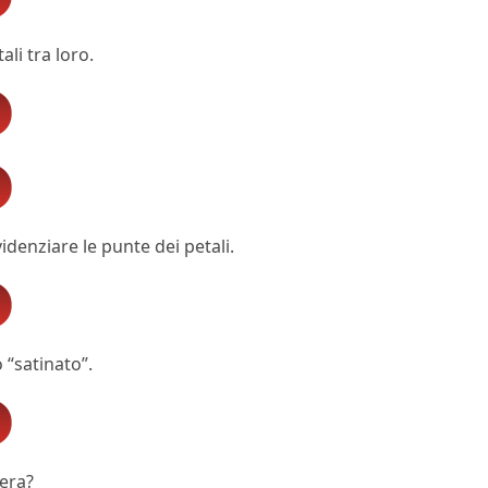
ali tra loro.
idenziare le punte dei petali.
 “satinato”.
vera?