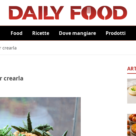
Food
Ricette
Dove mangiare
Prodotti
 crearla
ART
r crearla