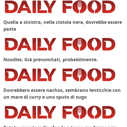
Quella a sinistra, nella ciotola nera, dovrebbe essere
pasta
Noodles. Già prevomitati, probabilmente.
Dovrebbero essere nachos, sembrano lenticchie con
un mare di curry e uno sputo di sugo