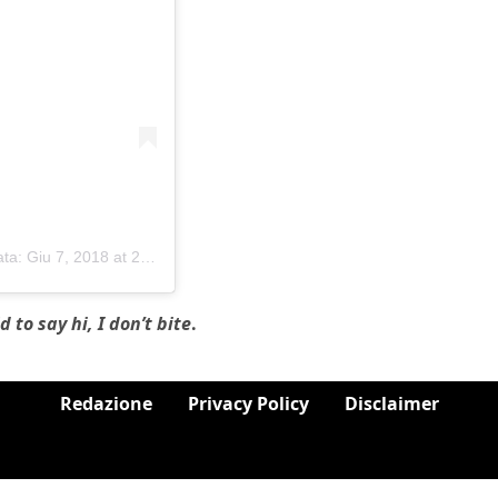
ata:
Giu 7, 2018 at 2:05 PDT
d to say hi, I don’t bite
.
Redazione
Privacy Policy
Disclaimer