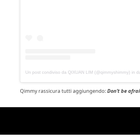
Un post condiviso da QIXUAN LIM (@qimmyshimmy)
in d
Qimmy rassicura tutti aggiungendo:
Don’t be afrai