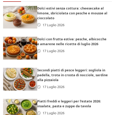
Dolci estivi senza cottura: cheesecake al
limone, sbriciolata con pesche e mousse al
cioccolato
17 Luglio 2026
Dolci con frutta estiva: pesche, albicocche
e amarene nelle ricette di luglio 2026
17 Luglio 2026
Secondi piatti di pesce leggeri: sogliola in
padella, trota in crosta di nocciole, sardine
alla pizzaiola
17 Luglio 2026
Piatti freddi e leggeri per l’estate 2026:
insalate, pasta e zuppe da tavola
17 Luglio 2026