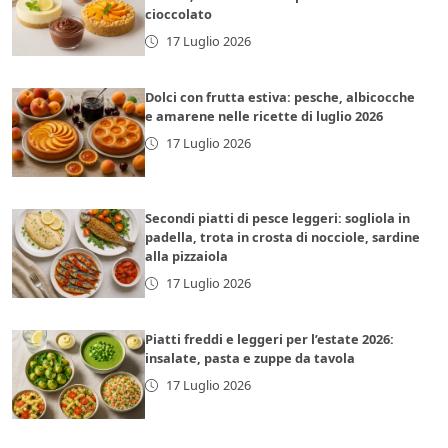
cioccolato
17 Luglio 2026
Dolci con frutta estiva: pesche, albicocche
e amarene nelle ricette di luglio 2026
17 Luglio 2026
Secondi piatti di pesce leggeri: sogliola in
padella, trota in crosta di nocciole, sardine
alla pizzaiola
17 Luglio 2026
Piatti freddi e leggeri per l’estate 2026:
insalate, pasta e zuppe da tavola
17 Luglio 2026