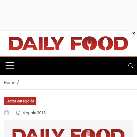
×
/
Home
Senza categoria
-
4 Aprile 2018