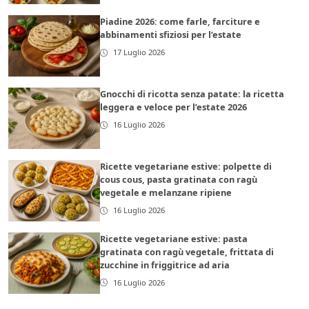
Piadine 2026: come farle, farciture e
abbinamenti sfiziosi per l’estate
17 Luglio 2026
Gnocchi di ricotta senza patate: la ricetta
leggera e veloce per l’estate 2026
16 Luglio 2026
Ricette vegetariane estive: polpette di
cous cous, pasta gratinata con ragù
vegetale e melanzane ripiene
16 Luglio 2026
Ricette vegetariane estive: pasta
gratinata con ragù vegetale, frittata di
zucchine in friggitrice ad aria
16 Luglio 2026