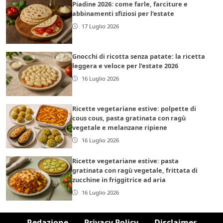
Piadine 2026: come farle, farciture e
abbinamenti sfiziosi per l’estate
17 Luglio 2026
Gnocchi di ricotta senza patate: la ricetta
leggera e veloce per l’estate 2026
16 Luglio 2026
Ricette vegetariane estive: polpette di
cous cous, pasta gratinata con ragù
vegetale e melanzane ripiene
16 Luglio 2026
Ricette vegetariane estive: pasta
gratinata con ragù vegetale, frittata di
zucchine in friggitrice ad aria
16 Luglio 2026
Redazione
Privacy Policy
Disclaimer