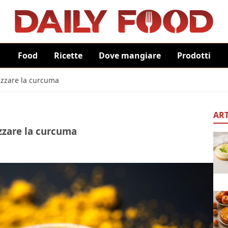
Food
Ricette
Dove mangiare
Prodotti
lizzare la curcuma
ART
izzare la curcuma