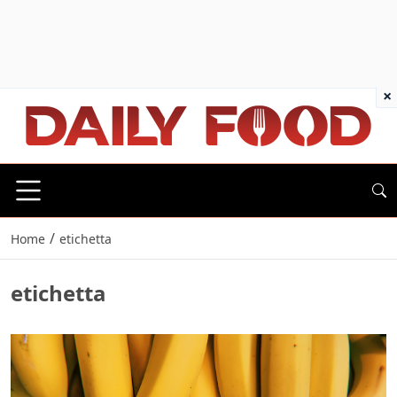
×
/
Home
etichetta
etichetta