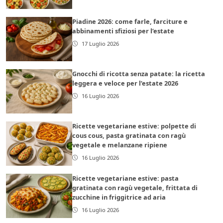
Piadine 2026: come farle, farciture e
abbinamenti sfiziosi per l’estate
17 Luglio 2026
Gnocchi di ricotta senza patate: la ricetta
leggera e veloce per l’estate 2026
16 Luglio 2026
Ricette vegetariane estive: polpette di
cous cous, pasta gratinata con ragù
vegetale e melanzane ripiene
16 Luglio 2026
Ricette vegetariane estive: pasta
gratinata con ragù vegetale, frittata di
zucchine in friggitrice ad aria
16 Luglio 2026