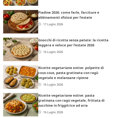
Piadine 2026: come farle, farciture e
abbinamenti sfiziosi per l’estate
17 Luglio 2026
Gnocchi di ricotta senza patate: la ricetta
leggera e veloce per l’estate 2026
16 Luglio 2026
Ricette vegetariane estive: polpette di
cous cous, pasta gratinata con ragù
vegetale e melanzane ripiene
16 Luglio 2026
Ricette vegetariane estive: pasta
gratinata con ragù vegetale, frittata di
zucchine in friggitrice ad aria
16 Luglio 2026