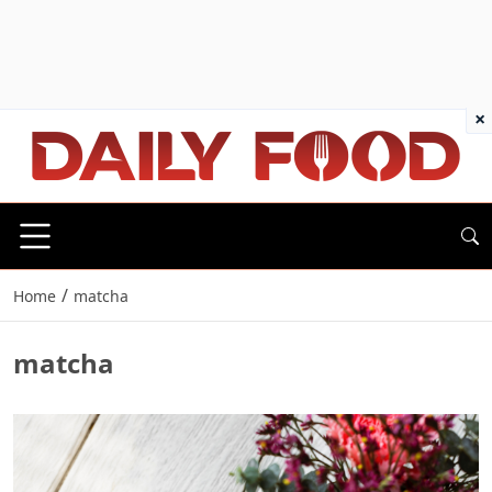
×
/
Home
matcha
matcha