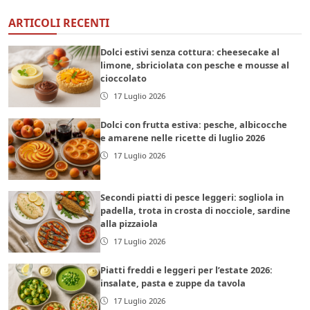
ARTICOLI RECENTI
Dolci estivi senza cottura: cheesecake al
limone, sbriciolata con pesche e mousse al
cioccolato
17 Luglio 2026
Dolci con frutta estiva: pesche, albicocche
e amarene nelle ricette di luglio 2026
17 Luglio 2026
Secondi piatti di pesce leggeri: sogliola in
padella, trota in crosta di nocciole, sardine
alla pizzaiola
17 Luglio 2026
Piatti freddi e leggeri per l’estate 2026:
insalate, pasta e zuppe da tavola
17 Luglio 2026