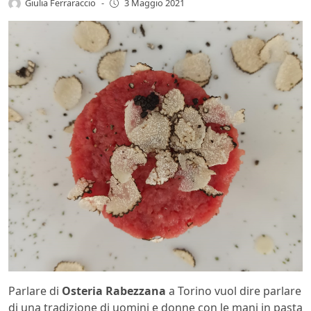
Giulia Ferraraccio
-
3 Maggio 2021
Parlare di
Osteria Rabezzana
a Torino vuol dire parlare
di una tradizione di uomini e donne con le mani in pasta