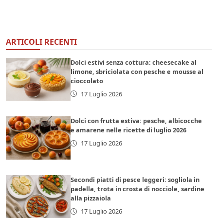
ARTICOLI RECENTI
Dolci estivi senza cottura: cheesecake al
limone, sbriciolata con pesche e mousse al
cioccolato
17 Luglio 2026
Dolci con frutta estiva: pesche, albicocche
e amarene nelle ricette di luglio 2026
17 Luglio 2026
Secondi piatti di pesce leggeri: sogliola in
padella, trota in crosta di nocciole, sardine
alla pizzaiola
17 Luglio 2026