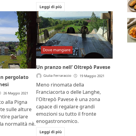
Leggi di più
Dove mangiare
Un pranzo nell’ Oltrepò Pavese
Giulia Ferraraccio
19 Maggio 2021
un pergolato
nesi
Meno rinomata della
Franciacorta o delle Langhe,
26 Maggio 2021
l'Oltrepò Pavese è una zona
 alla Pigna
capace di regalare grandi
te sulle alture
emozioni su tutto il fronte
ntire parlare
enogastronomico.
a normalità nè.
Leggi di più