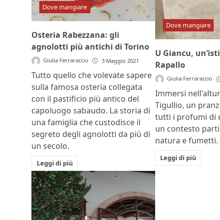
Dove mangiare
Dove mangiare
Osteria Rabezzana: gli
agnolotti più antichi di Torino
U Giancu, un’ist
Giulia Ferraraccio
3 Maggio 2021
Rapallo
Tutto quello che volevate sapere
Giulia Ferraraccio
sulla famosa osteria collegata
Immersi nell'altur
con il pastificio più antico del
Tigullio, un pran
capoluogo sabaudo. La storia di
tutti i profumi di
una famiglia che custodisce il
un contesto parti
segreto degli agnolotti da più di
natura e fumetti.
un secolo.
Leggi di più
Leggi di più