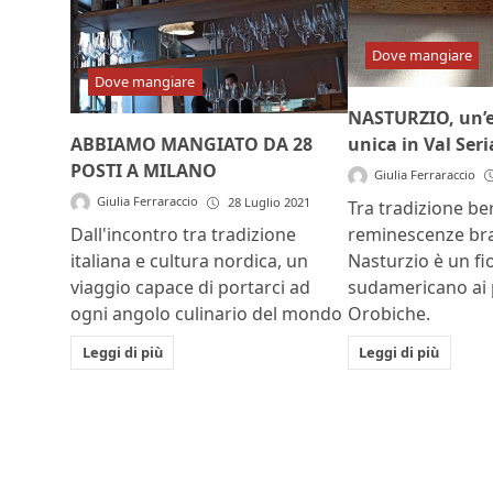
Dove mangiare
Dove mangiare
NASTURZIO, un’e
unica in Val Ser
ABBIAMO MANGIATO DA 28
POSTI A MILANO
Giulia Ferraraccio
Giulia Ferraraccio
28 Luglio 2021
Tra tradizione b
reminescenze bra
Dall'incontro tra tradizione
Nasturzio è un fi
italiana e cultura nordica, un
sudamericano ai p
viaggio capace di portarci ad
Orobiche.
ogni angolo culinario del mondo
Leggi di più
Leggi di più