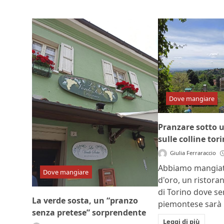
Dove mangiare
Pranzare sotto 
sulle colline tori
Giulia Ferraraccio
Abbiamo mangiato
Dove mangiare
d'oro, un ristoran
di Torino dove se
La verde sosta, un “pranzo
piemontese sarà l
senza pretese” sorprendente
Leggi di più