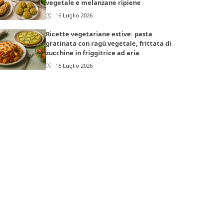
vegetale e melanzane ripiene
16 Luglio 2026
Ricette vegetariane estive: pasta
gratinata con ragù vegetale, frittata di
zucchine in friggitrice ad aria
16 Luglio 2026