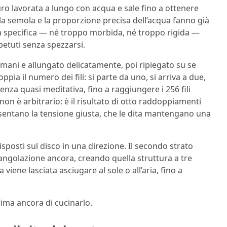
uro lavorata a lungo con acqua e sale fino a ottenere
ella semola e la proporzione precisa dell’acqua fanno già
za specifica — né troppo morbida, né troppo rigida —
petuti senza spezzarsi.
e mani e allungato delicatamente, poi ripiegato su se
pia il numero dei fili: si parte da uno, si arriva a due,
enza quasi meditativa, fino a raggiungere i 256 fili
on è arbitrario: è il risultato di otto raddoppiamenti
 sentano la tensione giusta, che le dita mantengano una
isposti sul disco in una direzione. Il secondo strato
a angolazione ancora, creando quella struttura a tre
ta viene lasciata asciugare al sole o all’aria, fino a
rima ancora di cucinarlo.