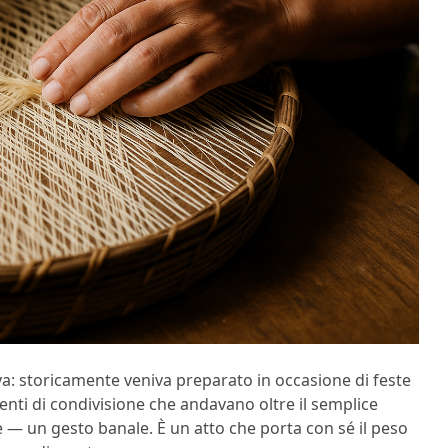
iva: storicamente veniva preparato in occasione di feste
enti di condivisione che andavano oltre il semplice
— un gesto banale. È un atto che porta con sé il peso