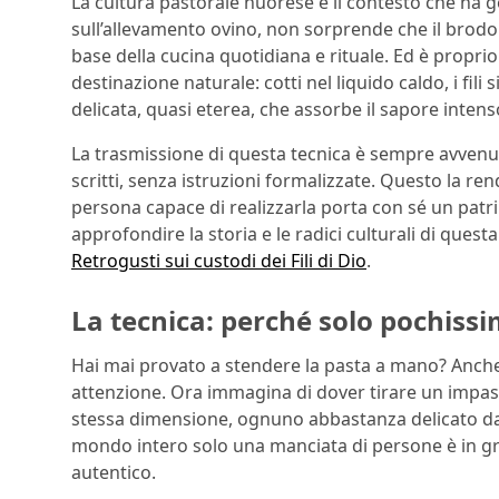
La cultura pastorale nuorese è il contesto che ha
sull’allevamento ovino, non sorprende che il brodo
base della cucina quotidiana e rituale. Ed è proprio 
destinazione naturale: cotti nel liquido caldo, i 
delicata, quasi eterea, che assorbe il sapore inten
La trasmissione di questa tecnica è sempre avvenut
scritti, senza istruzioni formalizzate. Questo la re
persona capace di realizzarla porta con sé un patr
approfondire la storia e le radici culturali di ques
Retrogusti sui custodi dei Fili di Dio
.
La tecnica: perché solo pochissi
Hai mai provato a stendere la pasta a mano? Anche l
attenzione. Ora immagina di dover tirare un impasto
stessa dimensione, ognuno abbastanza delicato da 
mondo intero solo una manciata di persone è in gr
autentico.