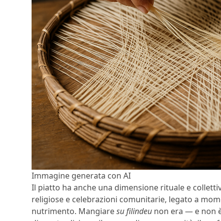
Immagine generata con AI
Il piatto ha anche una dimensione rituale e collett
religiose e celebrazioni comunitarie, legato a mom
nutrimento. Mangiare
su filindeu
non era — e non è 