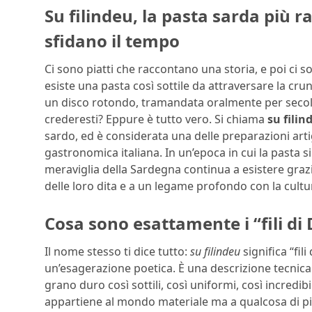
Su filindeu, la pasta sarda più ra
sfidano il tempo
Ci sono piatti che raccontano una storia, e poi ci so
esiste una pasta così sottile da attraversare la crun
un disco rotondo, tramandata oralmente per secoli
crederesti? Eppure è tutto vero. Si chiama
su filin
sardo, ed è considerata una delle preparazioni artig
gastronomica italiana. In un’epoca in cui la pasta si
meraviglia della Sardegna continua a esistere grazi
delle loro dita e a un legame profondo con la cult
Cosa sono esattamente i “fili di 
Il nome stesso ti dice tutto:
su filindeu
significa “fil
un’esagerazione poetica. È una descrizione tecnica 
grano duro così sottili, così uniformi, così incred
appartiene al mondo materiale ma a qualcosa di pi