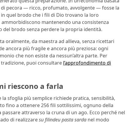
 generato questa preparazione. In un’economia basata
 di pecora — ricco, profumato, avvolgente — fosse la
in quel brodo che i fili di Dio trovano la loro
fili si ammorbidiscono mantenendo una consistenza
so del brodo senza perdere la propria identità.
a oralmente, da maestra ad allieva, senza ricettari
nde ancora più fragile e ancora più preziosa: ogni
imonio che non esiste da nessun’altra parte. Per
ta tradizione, puoi consultare
l’approfondimento di
mi riescono a farla
a sfoglia più semplice richiede pratica, sensibilità,
 fino a ottenere 256 fili sottilissimi, ognuno della
passare attraverso la cruna di un ago. Ecco perché nel
ado di realizzare
su filindeu pasta sarda
nel modo