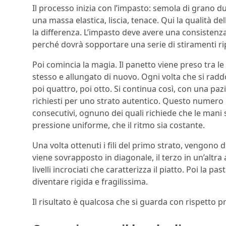
Il processo inizia con l’impasto: semola di grano d
una massa elastica, liscia, tenace. Qui la qualità d
la differenza. L’impasto deve avere una consisten
perché dovrà sopportare una serie di stiramenti ri
Poi comincia la magia. Il panetto viene preso tra l
stesso e allungato di nuovo. Ogni volta che si raddop
poi quattro, poi otto. Si continua così, con una pazi
richiesti per uno strato autentico. Questo numero n
consecutivi, ognuno dei quali richiede che le mani
pressione uniforme, che il ritmo sia costante.
Una volta ottenuti i fili del primo strato, vengono d
viene sovrapposto in diagonale, il terzo in un’altr
livelli incrociati che caratterizza il piatto. Poi la pas
diventare rigida e fragilissima.
Il risultato è qualcosa che si guarda con rispetto p