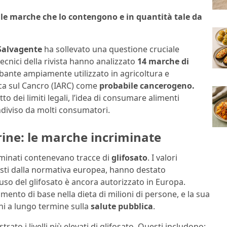
o le marche che lo contengono e in quantità tale da
 Salvagente
ha sollevato una questione cruciale
tecnici della rivista hanno analizzato
14 marche di
rbante ampiamente utilizzato in agricoltura e
rca sul Cancro (IARC) come
probabile cancerogeno.
otto dei limiti legali, l’idea di consumare alimenti
ndiviso da molti consumatori.
arine: le marche incriminate
saminati contenevano tracce di
glifosato
. I valori
isti dalla normativa europea, hanno destato
so del glifosato è ancora autorizzato in Europa.
mento di base nella dieta di milioni di persone, e la sua
ni a lungo termine sulla
salute pubblica
.
ato i livelli più elevati di glifosato. Questi includono: