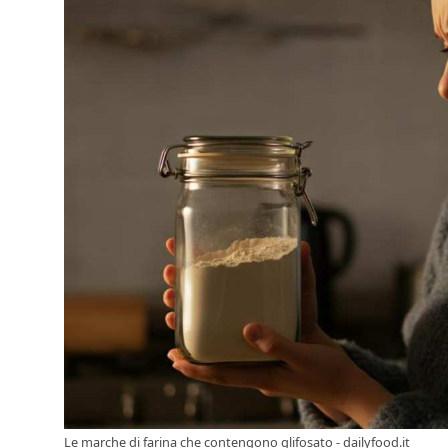
Le marche di farina che contengono glifosato - dailyfood.it