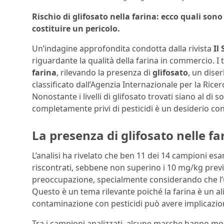
Rischio di glifosato nella farina: ecco quali son
costituire un pericolo.
Un’indagine approfondita condotta dalla rivista
Il
riguardante la qualità della farina in commercio. I 
farina
, rilevando la presenza di
glifosato
, un dise
classificato dall’Agenzia Internazionale per la Rice
Nonostante i livelli di glifosato trovati siano al di s
completamente privi di pesticidi è un desiderio co
La presenza di glifosato nelle f
L’analisi ha rivelato che ben 11 dei 14 campioni e
riscontrati, sebbene non superino i 10 mg/kg prev
preoccupazione, specialmente considerando che l’u
Questo è un tema rilevante poiché la farina è un ali
contaminazione con pesticidi può avere implicazio
Tra i campioni analizzati, alcune marche hanno mostr