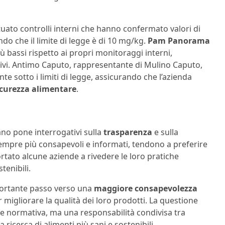
tuato controlli interni che hanno confermato valori di
endo che il limite di legge è di 10 mg/kg.
Pam Panorama
iù bassi rispetto ai propri monitoraggi interni,
ivi. Antimo Caputo, rappresentante di Mulino Caputo,
e sotto i limiti di legge, assicurando che l’azienda
icurezza alimentare
.
ano pone interrogativi sulla
trasparenza
e sulla
sempre più consapevoli e informati, tendono a preferire
ortato alcune aziende a rivedere le loro pratiche
tenibili.
mportante passo verso una
maggiore consapevolezza
migliorare la qualità dei loro prodotti. La questione
ne normativa, ma una responsabilità condivisa tra
icerca di alimenti più sani e sostenibili.