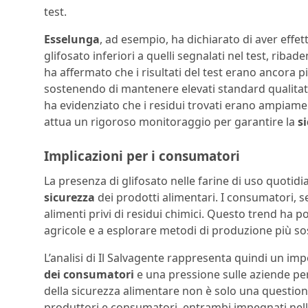
test.
Esselunga
, ad esempio, ha dichiarato di aver effet
glifosato inferiori a quelli segnalati nel test, ribad
ha affermato che i risultati del test erano ancora p
sostenendo di mantenere elevati standard qualitat
ha evidenziato che i residui trovati erano ampiament
attua un rigoroso monitoraggio per garantire la
s
Implicazioni per i consumatori
La presenza di glifosato nelle farine di uso quotidi
sicurezza
dei prodotti alimentari. I consumatori, 
alimenti privi di residui chimici. Questo trend ha p
agricole e a esplorare metodi di produzione più sos
L’analisi di Il Salvagente rappresenta quindi un i
dei consumatori
e una pressione sulle aziende per 
della sicurezza alimentare non è solo una questio
produttori e consumatori, entrambi impegnati nella r