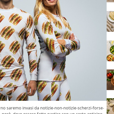
orno saremo invasi da notizie-non-notizie-scherzi-forse-
però, deve essere fatto partire con un certo anticipo,