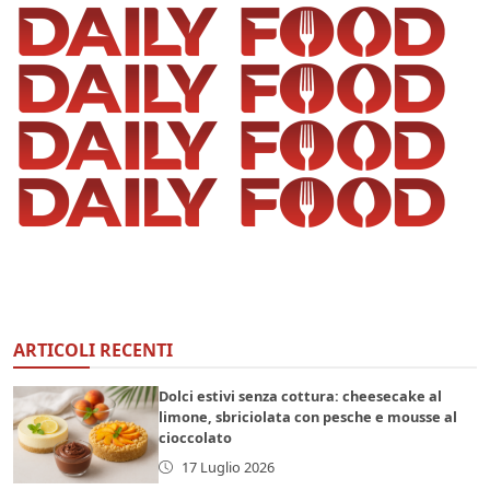
ARTICOLI RECENTI
Dolci estivi senza cottura: cheesecake al
limone, sbriciolata con pesche e mousse al
cioccolato
17 Luglio 2026