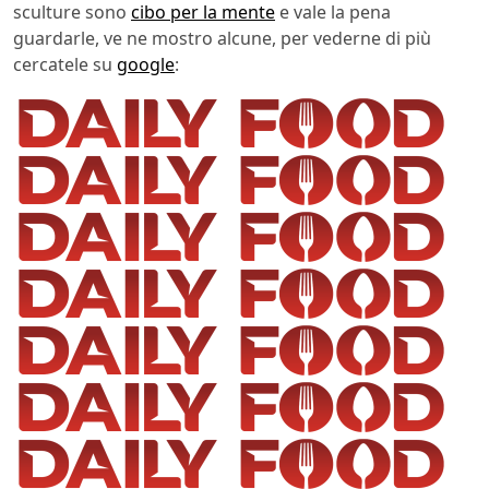
sculture sono
cibo per la mente
e vale la pena
guardarle, ve ne mostro alcune, per vederne di più
cercatele su
google
: