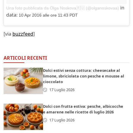
in
Una foto pubblicata da Olga Noskova🇷🇺 (@olganoskovaa)
data:
10 Apr 2016 alle ore 11:43 PDT
[via
buzzfeed
]
ARTICOLI RECENTI
Dolci estivi senza cottura: cheesecake al
limone, sbriciolata con pesche e mousse al
cioccolato
17 Luglio 2026
Dolci con frutta estiva: pesche, albicocche
e amarene nelle ricette di luglio 2026
17 Luglio 2026