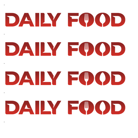
.
.
.
.
.