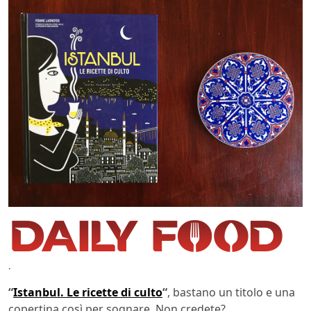
.
“
Istanbul. Le ricette di culto
“
, bastano un titolo e una
copertina così per sognare. Non credete?