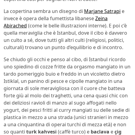
La copertina sembra un disegno di
Marjane Satrapi
e
invece è opera della fumettista libanese
Zeina
Abirached
(come le belle illustrazioni interne). E poi c’è
quella meraviglia che è Istanbul, dove il cibo è davvero
un culto a sé, dove tutti gli altri culti (religiosi, politici,
culturali) trovano un punto d’equilibrio e di incontro.
Se chiudo gli occhi e penso al cibo, di Istanbul ricordo
uno spiedino di cozze fritte da orgasmo mangiato in un
tardo pomeriggio buio e freddo in un vicoletto dietro
Istiklal, un panino di pesce e cipolle mangiato in una
giornata di sole meravigliosa con il cuore che batteva
forte giù al molo dei traghetti, una cena quasi chic con
dei deliziosi ravioli di manzo al sugo affogati nello
yogurt, dei pesci fritti al curry mangiati su delle sedie di
plastica in mezzo a una strada (unici stranieri in mezzo
a una cinquantina di operai turchi di mezza età) e non
so quanti
turk kahvesi
(caffè turco) e
baclava
e
çig