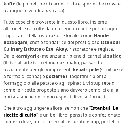
kofte
(le polpettine di carne cruda e spezie che trovate
ovunque in vendita x strada).
Tutte cose che troverete in questo libro, insieme
alle ricette raccolte da una serie di chef e personaggi
importanti della ristorazione locale, come
Hande
Bozdogam
, chef e fondatrice del prestigioso
Istanbul
Culinary Istitute
o
Ezel Akay,
ristoratore e regista
.
Dalle
karniyarik
(melanzane ripiene di carne) al
sutlaç
(il riso al latte istituzione nazionale), passando
ovviamente per gli onnipresenti
kebab
,
pide
(simil pizze
a forma di canoa) e
gozleme
(i fagottini ripieni al
formaggio o alle patate o agli spinaci), vi stupirete di
come le ricette proposte siano davvero semplici e alla
portata anche dei meno esperti di voi ai fornelli.
Che altro aggiungere allora, se non che
“
Istanbul. Le
ricette di culto
”
è un bel libro, pensato e confezionato
come si deve, un libro semplice curato e pop, perfetto