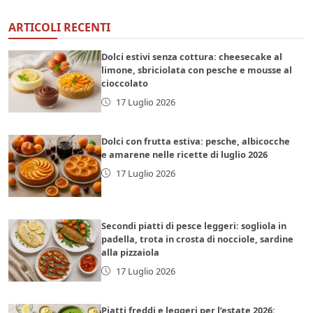
ARTICOLI RECENTI
Dolci estivi senza cottura: cheesecake al
limone, sbriciolata con pesche e mousse al
cioccolato
17 Luglio 2026
Dolci con frutta estiva: pesche, albicocche
e amarene nelle ricette di luglio 2026
17 Luglio 2026
Secondi piatti di pesce leggeri: sogliola in
padella, trota in crosta di nocciole, sardine
alla pizzaiola
17 Luglio 2026
Piatti freddi e leggeri per l’estate 2026: