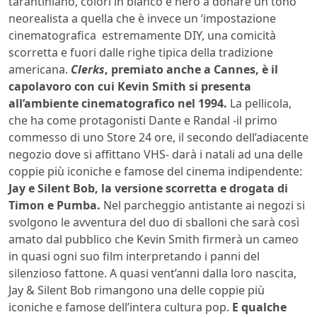
tarantiniano, colori in bianco e nero a donare un tono
neorealista a quella che è invece un ‘impostazione
cinematografica estremamente DIY, una comicità
scorretta e fuori dalle righe tipica della tradizione
americana.
Clerks
, premiato anche a Cannes, è il
capolavoro con cui Kevin Smith si presenta
all’ambiente cinematografico nel 1994.
La pellicola,
che ha come protagonisti Dante e Randal -il primo
commesso di uno Store 24 ore, il secondo dell’adiacente
negozio dove si affittano VHS- darà i natali ad una delle
coppie più iconiche e famose del cinema indipendente:
Jay e Silent Bob, la versione scorretta e drogata di
Timon e Pumba.
Nel parcheggio antistante ai negozi si
svolgono le avventura del duo di sballoni che sarà così
amato dal pubblico che Kevin Smith firmerà un cameo
in quasi ogni suo film interpretando i panni del
silenzioso fattone. A quasi vent’anni dalla loro nascita,
Jay & Silent Bob rimangono una delle coppie più
iconiche e famose dell’intera cultura pop.
E qualche