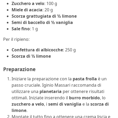
Zucchero a velo
: 100 g
Miele di acacia
: 20 g
Scorza grattugiata di ½ limone
Semi di baccello di ½ vaniglia
Sale fino
: 1 g
Per il ripieno:
Confettura di albicocche
: 250 g
Scorza di ½ limone
Preparazione
Iniziare la preparazione con la
pasta frolla
è un
passo cruciale. Iginio Massari raccomanda di
utilizzare una
planetaria
per ottenere risultati
ottimali. Iniziate inserendo il
burro morbido
, lo
zucchero a velo
, i
semi di vaniglia
e la
scorza di
limone
.
Montate il tutto fino a ottenere una crema liscia e